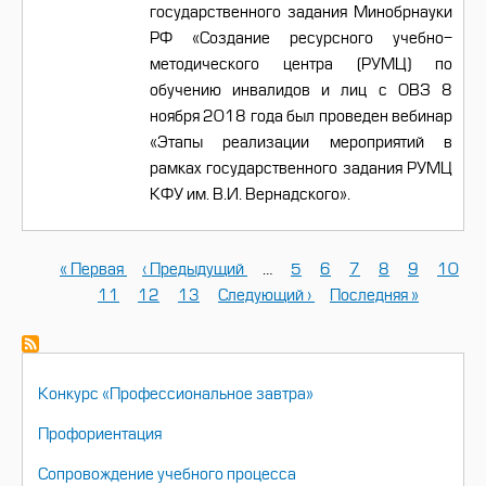
государственного задания Минобрнауки
РФ «Создание ресурсного учебно-
методического центра (РУМЦ) по
обучению инвалидов и лиц с ОВЗ 8
ноября 2018 года был проведен вебинар
«Этапы реализации мероприятий в
рамках государственного задания РУМЦ
КФУ им. В.И. Вернадского».
Первая
« Первая
←
‹ Предыдущий
…
Страница
5
Страница
6
Страница
7
Страница
8
Текущая
9
Стран
10
Нумерация
страница
Страница
11
Страница
12
Страница
13
Следующая
Следующий ›
Последняя
Последняя »
страница
страниц
страница
страница
НАВИГАЦИЯ
Конкурс «Профессиональное завтра»
Профориентация
Сопровождение учебного процесса