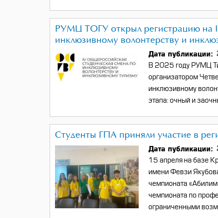
РУМЦ ТОГУ открыл регистрацию на I
инклюзивному волонтерству и инклю
Дата публикации
В 2025 году РУМЦ Ти
организатором Четв
инклюзивному волонт
этапа: очный и заочн
Студенты ГПА приняли участие в ре
Дата публикации
15 апреля на базе К
имени Февзи Якубова
чемпионата «Абилимп
чемпионата по профе
ограниченными возм