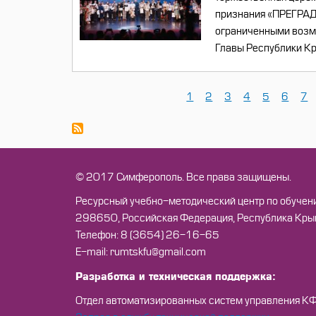
признания «ПРЕГРАД 
ограниченными возмо
Главы Республики Кр
Текущая
1
Страница
2
Страница
3
Страница
4
Страница
5
Страни
6
Ст
7
Нумерация
страница
страниц
© 2017 Симферополь. Все права защищены.
Ресурсный учебно-методический центр по обучен
298650, Российская Федерация, Республика Крым, 
Телефон: 8 (3654) 26-16-65
Е-mail: rumtskfu@gmail.com
Разработка и техническая поддержка:
Отдел автоматизированных систем управления К