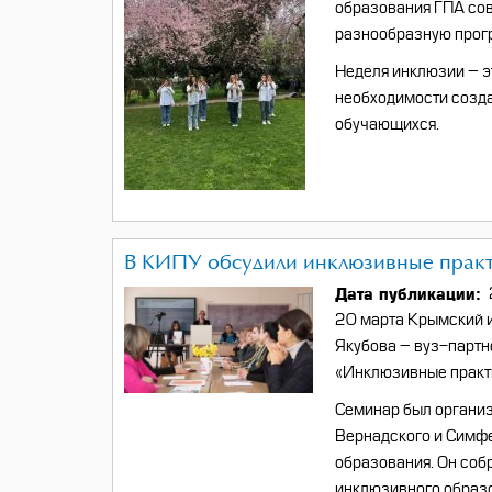
образования ГПА со
разнообразную прогр
Неделя инклюзии – э
необходимости созда
обучающихся.
В КИПУ обсудили инклюзивные практ
Дата публикации
20 марта Крымский 
Якубова – вуз-парт
«Инклюзивные практи
C
еминар был организ
Вернадского и Симфе
образования. Он соб
инклюзивного образ