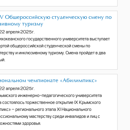
V Общероссийскую студенческую смену по
зивному туризму
22 апреля 2025г.
хокеанского государственного университета выступает
ертой общероссийской студенческой смены по
ерству и инклюзивному туризму. Смена пройдет в два
ый.
гиональном чемпионате «Абилимпикс»
22 апреля 2025г.
рымского инженерно-педагогического университета
 состоялось торжественное открытие IX Крымского
икс» – регионального этапа XI Национального
ссиональному мастерству среди инвалидов и лиц с
ожностями здоровья.