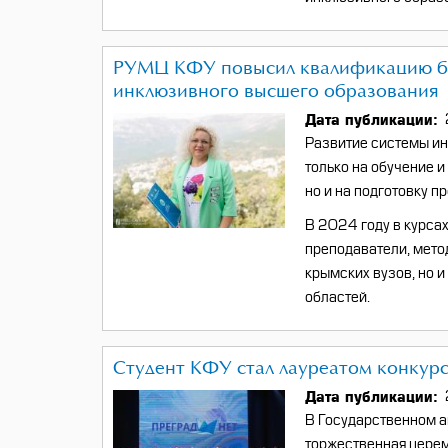
РУМЦ КФУ повысил квалификацию бо
инклюзивного высшего образования
Дата публикации
Развитие системы и
только на обучение 
но и на подготовку 
В 2024 году в курса
преподаватели, мето
крымских вузов, но 
областей.
Студент КФУ стал лауреатом конкур
Дата публикации
В Государственном а
торжественная цере