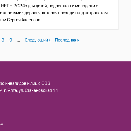
НЕТ – 2024» для детей, подростков и молодёжи с
жностями здоровья, которая проходит под патронатом
ым Сергея Аксёнова.
ца
раница
Страница
8
Страница
9
…
Следующая
Следующий ›
Последняя
Последняя »
страница
страница
ию инвалидов и лиц с ОВЗ
г. Ялта, ул. Стахановская 11
ФУ