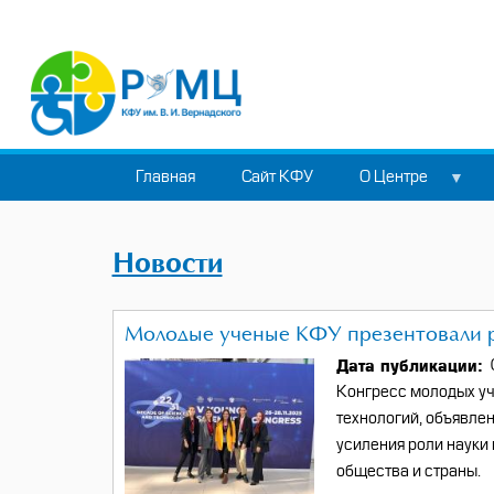
Перейти
к
основному
содержанию
Главная
Сайт КФУ
О Центре
Back
to
Новости
top
Молодые ученые КФУ презентовали р
Дата публикации
Конгресс молодых уч
технологий, объявле
усиления роли науки
общества и страны.