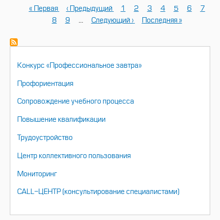
Первая
« Первая
←
‹ Предыдущий
Страница
1
Текущая
2
Страница
3
Страница
4
Страница
5
Страница
6
Стран
7
Нумерация
страница
Страница
8
Страница
9
…
Следующая
Следующий ›
страница
Последняя
Последняя »
страниц
страница
страница
НАВИГАЦИЯ
Конкурс «Профессиональное завтра»
Профориентация
Сопровождение учебного процесса
Повышение квалификации
Трудоустройство
Центр коллективного пользования
Мониторинг
CALL-ЦЕНТР (консультирование специалистами)