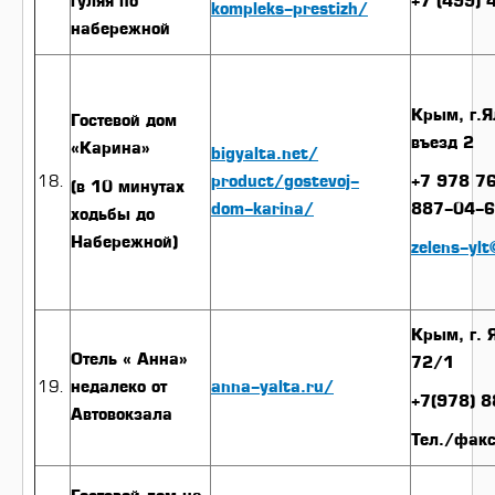
гуляя по
+7 (499)
kompleks-prestizh/
набережной
Крым, г.Я
Гостевой дом
въезд 2
«Карина»
bigyalta.net/
product/gostevoj-
+7 978 7
(в 10 минутах
dom-karina/
887-04-6
ходьбы до
Набережной)
zelens-ylt
Крым, г. 
Отель « Анна»
72/1
недалеко от
anna-yalta.ru/
+7(978) 
Автовокзала
Тел./фак