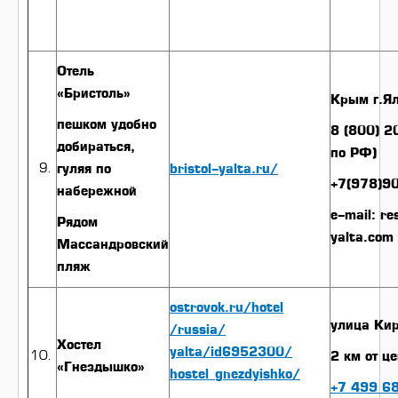
Отель
«Бристоль»
Крым г.Ял
пешком удобно
8 (800) 2
добираться,
по РФ)
гуляя по
bristol-yalta.ru/
‎+7(978)
набережной
e-mail: re
Рядом
yalta.com
Массандровский
пляж
ostrovok.ru/hotel
улица Кир
/russia/
Хостел
yalta/id6952300/
2 км от ц
«Гнездышко»
hostel_gnezdyishko/
+7 499 6