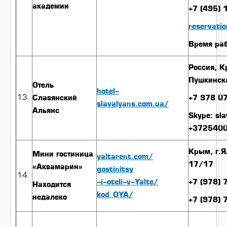
академии
+7 (495)
reservati
Время раб
Россия, К
Пушкинск
Отель
hotel-
Славянский
+7 978 0
slavalyans.com.ua/
Альянс
Skype: sla
+372540
Крым, г.Я
Мини гостиница
yaltarent.com/
17/17
«Аквамарин»
gostinitsy
-i-oteli-v-Yalte/
+7 (978)
Находится
kod_OYA/
недалеко
+7 (978)