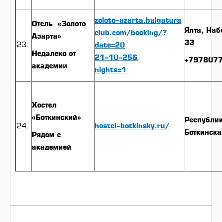
zoloto-azarta.balgatura
Отель «Золото
Ялта, Наб
club.com/booking/?
Азарта»
33
date=20
Недалеко от
21-10-25&
+797807
академии
nights=1
Хостел
«Боткинский»
Республик
hostel-botkinsky.ru/
Боткинска
Рядом с
академией
НАВИГАЦИЯ