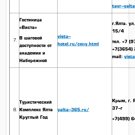
tavr-yalt
Гостиница
г.Ялта. у
«Виста»
15/4
vista-
В шаговой
тел. +7 (
hotel.ru/ceny.html
доступности от
+7(3654) 
академии и
mail:
vist
Набережной
Крым, г. 
Туристический
37-г
Комплекс Ялта
yalta-365.ru/
Круглый Год
+7(499) 