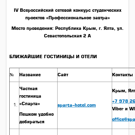
IV Всероссийский сетевой конкурс студенческих
проектов «Профессиональное завтра»
Место проведения: Республика Крым, г. Ялта, ул.
Севастопольская 2 А
БЛИЖАЙШИЕ ГОСТИНИЦЫ И ОТЕЛИ
№
Название
Сайт
Контакты
Частная
Крым, Ялт
гостиница
+7 978 2
«Спарта»
sparta-hotel.com
Viber и W
Пешком удобно
office@sp
добираться