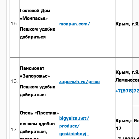
Гостевой Дом
«Монпасье»
monpan.com/
Крым, г.Я
Пешком удобно
добираться
Пансионат
Крым, г.Я
«Запорожье»
Ломоносо
zaporozh.ru/price
Пешком удобно
+7(978)7
добираться
Отель «Престиж»
bigyalta.net/
Крым,г.Ял
пешком удобно
product/
17
добираться,
gostinichnyj-