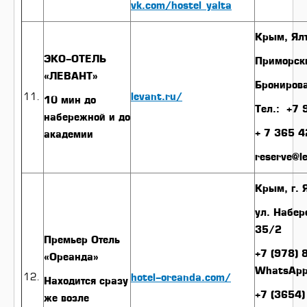
vk.com/hostel_yalta
Крым, Ял
ЭКО-ОТЕЛЬ
Приморск
«ЛЕВАНТ»
Брониров
levant.ru/
10 мин до
Tел.: +7
набережной и до
+ 7 365 
академии
reserve@l
Крым, г.
ул. Набер
35/2
Премьер Отель
+7 (978) 
«Ореанда»
WhatsApp
hotel-oreanda.com/
Находится сразу
+7 (3654
же возле