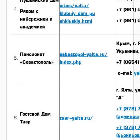
Пушкинский дом
cities/yalta/
+7 (961)
Рядом с
klubniy_dom_pu
набережной и
+7 (961)
shkinskiy.html
академией
Крым, г. 
Украинки,
Пансионат
sebastopol-yalta.ru/
«Севастополь»
index.php
+7 (0654)
e-mal:
ya
г. Ялта, 
"А"
+7 (978) 
Гостевой Дом
(админист
tavr-yalta.ru/
Тавр
+7 (978) 
(брониров