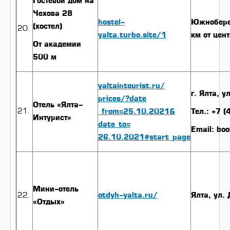
Гостевой дом на
Чехова 28
hostel-
Южнобере
(хостел)
yalta.turbo.site/1
км от цен
От академии
500 м
yaltaintourist.ru/
г. Ялта, у
prices/?date
Отель «Ялта-
_from=25.10.2021&
Тел.: +7 
Интурист»
date_to=
Email: bo
26.10.2021#start_page
Мини-отель
otdyh-yalta.ru/
Ялта, ул.
«Отдых»