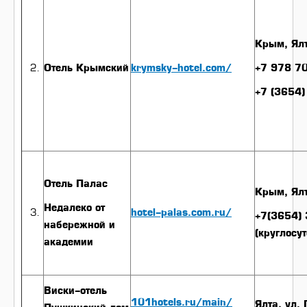
Крым, Ялт
Отель Крымский
krymsky-hotel.com/
+7 978 7
+7 (3654
Отель Палас
Крым, Ялт
Недалеко от
hotel-palas.com.ru/
+7(3654)
набережной и
(круглосу
академии
Виски-отель
101hotels.ru/main/
Ялта, ул.