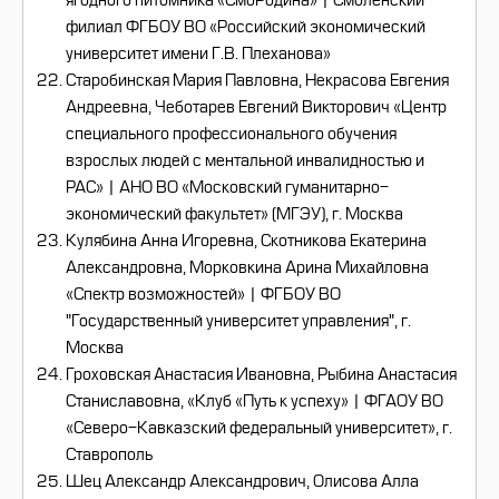
ягодного питомника «СмоРодина» | Смоленский
филиал ФГБОУ ВО «Российский экономический
университет имени Г.В. Плеханова»
Старобинская Мария Павловна, Некрасова Евгения
Андреевна, Чеботарев Евгений Викторович «Центр
специального профессионального обучения
взрослых людей с ментальной инвалидностью и
РАС» | АНО ВО «Московский гуманитарно-
экономический факультет» (МГЭУ), г. Москва
Кулябина Анна Игоревна, Скотникова Екатерина
Александровна, Морковкина Арина Михайловна
«Спектр возможностей» | ФГБОУ ВО
"Государственный университет управления", г.
Москва
Гроховская Анастасия Ивановна, Рыбина Анастасия
Станиславовна, «Клуб «Путь к успеху» | ФГАОУ ВО
«Северо-Кавказский федеральный университет», г.
Ставрополь
Шец Александр Александрович, Олисова Алла