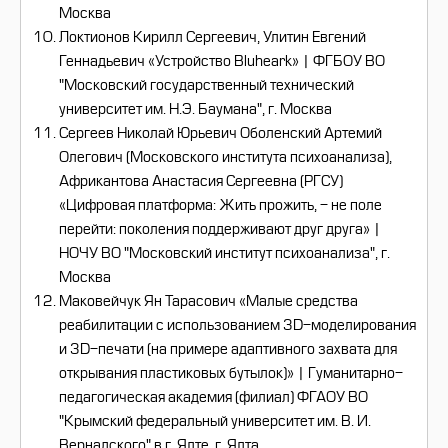
Москва
Локтионов Кирилл Сергеевич, Улитин Евгений
Геннадьевич «Устройство Bluheark» | ФГБОУ ВО
"Московский государственный технический
университет им. Н.Э. Баумана", г. Москва
Сергеев Николай Юрьевич Оболенский Артемий
Олегович (Московского института психоанализа),
Африкантова Анастасия Сергеевна (РГСУ)
«Цифровая платформа: Жить прожить, - не поле
перейти: поколения поддерживают друг друга» |
НОЧУ ВО "Московский институт психоанализа", г.
Москва
Маковейчук Ян Тарасович «Малые средства
реабилитации с использованием 3D-моделирования
и 3D-печати (на примере адаптивного захвата для
открывания пластиковых бутылок)» | Гуманитарно-
педагогическая академия (филиал) ФГАОУ ВО
"Крымский федеральный университет им. В. И.
Вернадского" в г. Ялте, г. Ялта