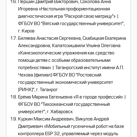
Першин Дмитрий Викторович, Соколова Анна
Игоревна «Настольная профориентационная
диагностическая игра "Раскрой свою матрицу"» |
ФГБОУ ВО "Вятский государственный университет",
г. Киров
Беляева Анастасия Сергеевна, Скабицкая Екатерина
Александровна, Калатозишвили Ульяна Олеговна
«Кинезиологические упражнения как средство
помощи детям с особыми образовательными
потребностями» | Таганрогский институт имени А.П.
Чехова (филиал) ФГБОУ ВО "Ростовский
государственный экономический университет
(РИНХ)", г. Таганрог
Ерёма Марина Евгеньевна «Я в городе профессий» |
ФГБОУ ВО "Тихоокеанский государственный
университет", г. Хабаровск
Куркин Максим Андреевич, Викулов Андрей
Дмитриевич «Мобильный гусеничный робот на базе
контроллера ESP 32, управляемый через модуль