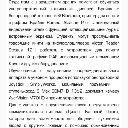
Студентам с нарушением зрения помогают обучаться
ультрапортативный тактильный дисплей Брайля с
беспроводной технологией Bluetooth, принтер для печати
шрифтом Брайля Romeo Attache Pro, стационарный
видеоувеличитель с функцией читающей машины Аура с
встроенным экраном. Студенты могут прослушивать
говорящие книги на тифлофлэшплеере Victor Reader
Stratus 12H, работать с устройством для печати
тактильной графики PIAF, информационным терминалом
Круст и другим оборудованием.
Обучающиеся с нарушением опорно-двигательного
аппарата в учебном процессе используют беспроводной
Joystick SimplyWorks, мобильный подъемник –
ступенькоход S-Max SDM7 D-1352, документ-камеру
AverVision M70HD и прочие устройства.
Для студентов с нарушениями слуха предусмотрены
коммуникативная система «Диалог Базовый Плюс»,
которая дает возможность для общения глухонемых
людей с другими людьми с помощью обыкновенных