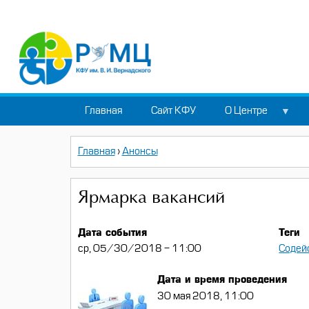
Перейти
к
основному
содержанию
Главная
Сайт КФУ
О Центре
Back
Главная
›
Анонсы
to
Строка
top
навигации
Ярмарка вакансий
Дата события
Теги
ср, 05/30/2018 - 11:00
Содей
Дата и время проведения
30 мая 2018, 11:00